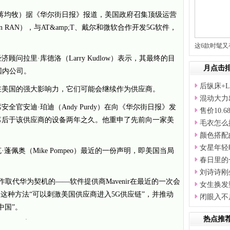
息（蒋均牧）据《华尔街日报》报道，美国政府召集顶级运营
 RAN），与AT&amp;T、戴尔和微软合作开发5G软件，
这6款时髦
问拉里·库德洛（Larry Kudlow）表示，其最终的目
月点击
国内公司。
后纵床+L
在美国的强大影响力，它们可能会继续作为供应商。
混动大力
官安迪·珀迪（Andy Purdy）在向《华尔街日报》发
售价10.68
落后于该供应商的设备两年之久。他重申了先前向一家美
毛衣怎么
颜色搭配
女星年轻
佩奥（Mike Pompeo）最近的一份声明，即美国当局
春日里的
刘诗诗刚
视作取代华为契机的——软件提供商Mavenir在最近的一次会
女生换发
这种方法“可以刺激美国供应商进入5G供应链”，并推动
闭眼入不
中国”。
热点推