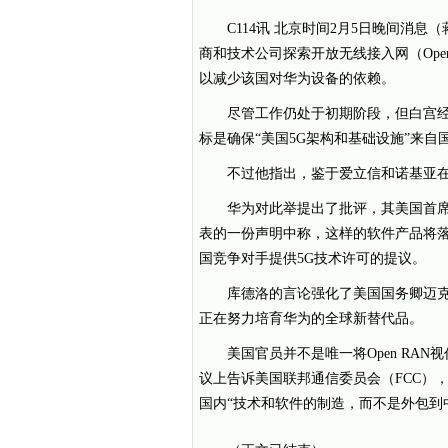
C114讯 北京时间2月5日晚间消
商和技术公司探索开放无线接入网（Open
以减少该国对华为设备的依赖。
尽管工作仍处于初期阶段，但白宫经济顾
标是确保“美国5G架构和基础设施”来自
不过他指出，鉴于爱立信和诺基亚
华为对此举提出了批评，其美国首席安全
表的一份声明中称，这样的软件产品将
国竞争对手提供5G技术许可的提议。
库德洛的言论强化了美国国务卿迈克·蓬
正在努力培育华为的全球新替代品。
美国官员并不是唯一将Open RAN
议上告诉美国联邦通信委员会（FCC），
国内“技术和软件的制造，而不是外包到