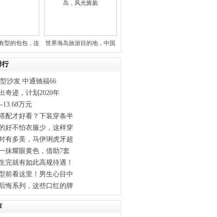
又有型的包包，连
世界海岛旅游目的地，中国
宋妍
公民最
排行
型沙发 中通驰福66
出奇迹，计划2020年
-13.68万元
搭配才好看？下装穿条半
的好不怕衣服少，这样穿
时有多美，马伊琍虎牙超
一抹耀眼黄色，借助7套
生完就有如此高规待遇！
型前看这里！男生心目中
后悔系列，这些口红的牌
荐