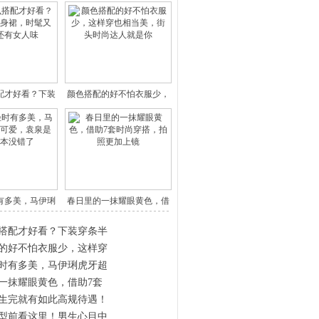
配才好看？下装
颜色搭配的好不怕衣服少，
条半
这样穿
有多美，马伊琍
春日里的一抹耀眼黄色，借
牙超
助7套
搭配才好看？下装穿条半
的好不怕衣服少，这样穿
时有多美，马伊琍虎牙超
一抹耀眼黄色，借助7套
生完就有如此高规待遇！
型前看这里！男生心目中