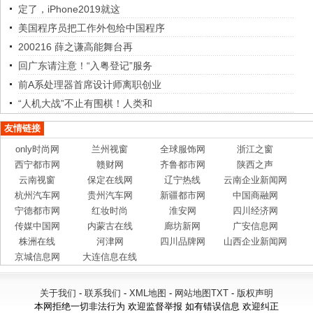
定了，iPhone2019就这
美国程序员把工作外包给中国程序
200216 薛之谦高能舞台再
回广东请注意！“入粤登记”服务
前A系处理器首席设计师离职创业
“人机大战”不止有围棋！人类和
友情链接
only时尚网
兰州视窗
全球服饰网
浙江之窗
西宁都市网
赣财网
齐鲁都市网
陕西之声
云南视窗
保定在线网
辽宁热线
云南企业新闻网
杭州汽车网
贵州汽车网
新疆都市网
中国商融网
宁德都市网
红妆时尚
淮安网
四川经济网
传媒中国网
内蒙古在线
廊坊新网
广安信息网
株洲在线
河津网
四川品牌网
山西企业新闻网
京城信息网
大连信息在线
关于我们
-
联系我们
-
XML地图
-
网站地图
TXT
-
版权声明
本网拒绝一切非法行为 欢迎监督举报 如有错误信息 欢迎纠正