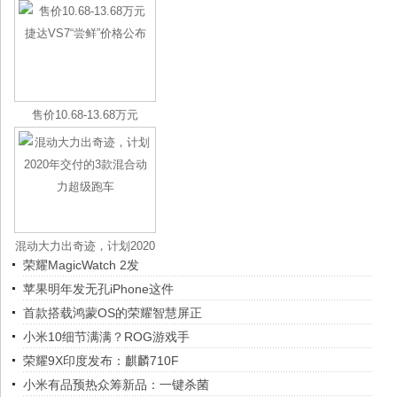
售价10.68-13.68万元
混动大力出奇迹，计划2020
荣耀MagicWatch 2发
年
苹果明年发无孔iPhone这件
首款搭载鸿蒙OS的荣耀智慧屏正
小米10细节满满？ROG游戏手
荣耀9X印度发布：麒麟710F
小米有品预热众筹新品：一键杀菌