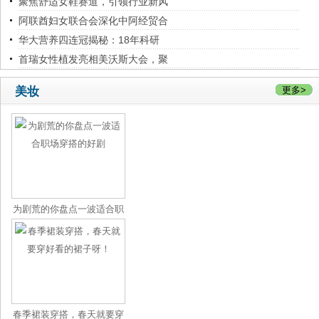
聚焦舒适女鞋赛道，引领行业新风
阿联酋妇女联合会深化中阿经贸合
华大营养四连冠揭秘：18年科研
首瑞女性植发亮相美沃斯大会，聚
美妆
更多>
为剧荒的你盘点一波适合职
场穿搭
春季裙装穿搭，春天就要穿