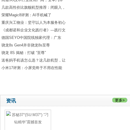
几款高性价比旗舰机型推荐：闭眼入，
荣耀Magic8评测：AI手机喊了
重庆兴工物业：坚守以人为本服务初心
《成都诺和企业文化践行者》—践行文
德国SEYO中国院线独家代理：广东
骁龙8s Gen4并非骁龙8s至尊
骁龙 8S 揭秘：打破 “至尊”
送爸妈手机该怎么选？这几款机型，让
小米17评测：小屏党终于不用在性能
资讯
更多>