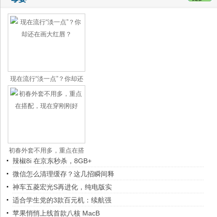
现在流行“淡一点”？你却还
在画
初春外套不用多，重点在搭
辣椒8i 在京东秒杀，8GB+
配，现
微信怎么清理缓存？这几招瞬间释
神车五菱宏光S再进化，纯电版实
适合学生党的3款百元机：续航强
苹果悄悄上线首款八核 MacB