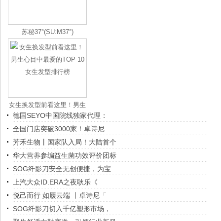
苏秘37°(SU:M37°)
女生换发型前看这里！男生
德国SEYO中国院线独家代理：
心目中
全国门店突破3000家！卓诗尼
芳禾生物丨国家队入局！大陆首个
华大营养参编益生菌功效评价团标
SOG纤影刀安全无创便捷，为宝
上汽大众ID.ERA之夜耿乐《
悦己而行 如履云端 丨卓诗尼「
SOG纤影刀切入千亿塑形市场，