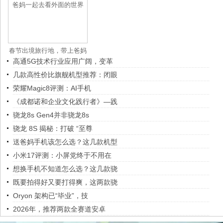
春节出境旅行地，带上爸妈
高通5G技术行业应用广阔，变革
一起去
几款高性价比旗舰机型推荐：闭眼
荣耀Magic8评测：AI手机
《成都诺和企业文化践行者》—践
骁龙8s Gen4并非骁龙8s
骁龙 8S 揭秘：打破 “至尊
送爸妈手机该怎么选？这几款机型
小米17评测：小屏党终于不用在
想换手机不知道怎么选？这几款骁
既要拍得好又要打得爽，这两款骁
Oryon 架构已“毕业”，技
2026年，推荐两款全赛道安卓