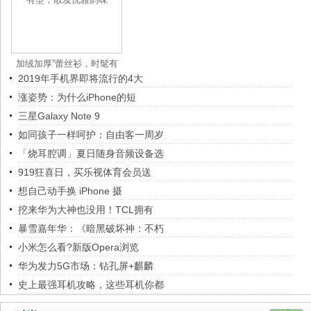
加绒加厚”蕾丝衫，时髦有
2019年手机界即将流行的4大
型，散
涨姿势：为什么iPhone的短
三星Galaxy Note 9
如同孩子一样呵护：自由客一周岁
「烧耳腔调」夏日随身音频设备选
919狂喜日，买乐视体育会员送
想自己动手换 iPhone 摄
挖来华为大神也没用！TCL拥有
暴雪嘉年华：《暗黑破坏神：不朽
小米怎么看?新版Opera浏览
华为发力5G市场：钻孔屏+麒麟
史上最强耳机攻略，这些耳机你都