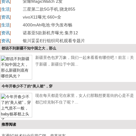
资讯
荣耀MagicWatch 2发
[
]
生活
三星第二款5G手机,骁龙855
[
]
资讯
vivoX11曝光:660+全
[
]
生活
4000mAh电池:华为发布畅
[
]
资讯
诺基亚5款新机齐曝光:集齐12
[
]
资讯
银川妥妥E行组织司机观看专题片
[
]
都说不到新疆不知中国之大，那么
新疆景色包罗万象，我们一起来看看有哪些吧！前言：关
于新疆，新疆位于中国...
今年开春少不了的“美人裙”，穿
现在每天都是宅在家里，女人们那颗想要逛街的心是不是
都已经克制不住了呢？...
推荐阅读
高通5G技术行业应用广阔，变革汽车