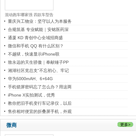
混动跑车哪家强 四款车型告
重庆兴工物业：坚守以人为本服务
诉您
合规筑基 专业赋能｜安铭医药深
通厦 KD 青创中心全域招商盛
微信和手机 QQ 有什么区别？
不越狱，快速显示iPhone联
致永远的天生骄傲｜奉献锤子PP
湘湖社区党总支“不忘初心、牢记
华为5000mAH、6+64G
手机锁屏密码忘了怎么办？用这两
iPhone X实拍测试，优秀
教你把旧手机变行车记录仪，以后
售价相对便宜的折叠屏手机，外观
微商
更多>