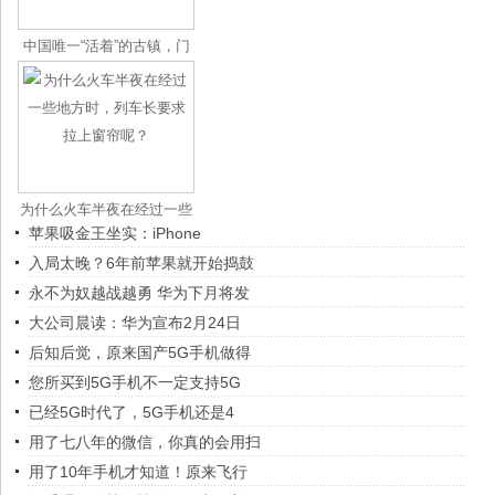
中国唯一“活着”的古镇，门
票免
为什么火车半夜在经过一些
苹果吸金王坐实：iPhone
地方时
入局太晚？6年前苹果就开始捣鼓
永不为奴越战越勇 华为下月将发
大公司晨读：华为宣布2月24日
后知后觉，原来国产5G手机做得
您所买到5G手机不一定支持5G
已经5G时代了，5G手机还是4
用了七八年的微信，你真的会用扫
用了10年手机才知道！原来飞行