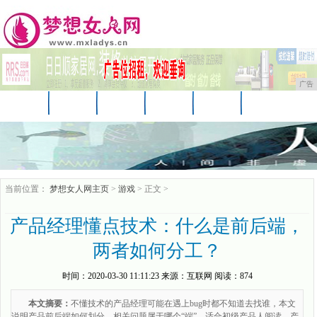
广告
首页
资讯
美妆
美容
服饰
母婴
生活
时尚
企业
游戏
商讯
当前位置：
梦想女人网主页
>
游戏
> 正文 >
产品经理懂点技术：什么是前后端，
两者如何分工？
时间：
2020-03-30 11:11:23
来源：
互联网
阅读：874
本文摘要：
不懂技术的产品经理可能在遇上bug时都不知道去找谁，本文
说明产品前后端如何划分，相关问题属于哪个“端”，适合初级产品人阅读。产