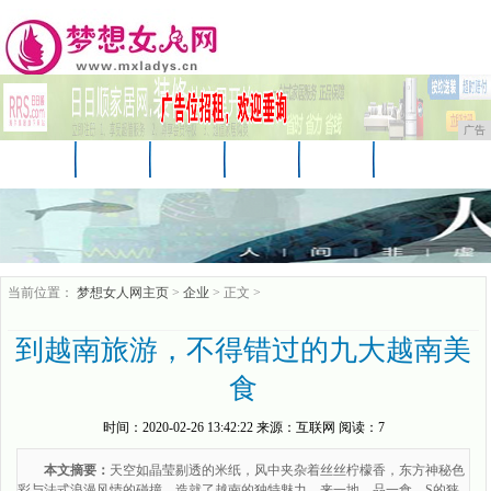
广告
首页
资讯
美妆
美容
服饰
母婴
生活
时尚
企业
游戏
商讯
当前位置：
梦想女人网主页
>
企业
> 正文 >
到越南旅游，不得错过的九大越南美
食
时间：
2020-02-26 13:42:22
来源：
互联网
阅读：7
本文摘要：
天空如晶莹剔透的米纸，风中夹杂着丝丝柠檬香，东方神秘色
彩与法式浪漫风情的碰撞，造就了越南的独特魅力。来一地，品一食，S的狭