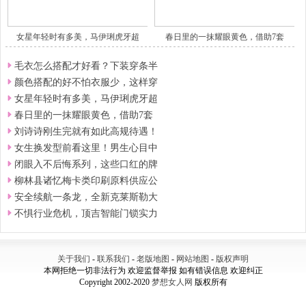
女星年轻时有多美，马伊琍虎牙超
春日里的一抹耀眼黄色，借助7套
毛衣怎么搭配才好看？下装穿条半
颜色搭配的好不怕衣服少，这样穿
女星年轻时有多美，马伊琍虎牙超
春日里的一抹耀眼黄色，借助7套
刘诗诗刚生完就有如此高规待遇！
女生换发型前看这里！男生心目中
闭眼入不后悔系列，这些口红的牌
柳林县诸忆梅卡类印刷原料供应公
安全续航一条龙，全新克莱斯勒大
不惧行业危机，顶吉智能门锁实力
关于我们
-
联系我们
-
老版地图
-
网站地图
-
版权声明
本网拒绝一切非法行为 欢迎监督举报 如有错误信息 欢迎纠正
Copyright 2002-2020
梦想女人网
版权所有