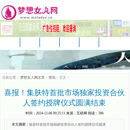
广告
首页
资讯
美妆
美容
服饰
母婴
生活
时尚
企业
游戏
商讯
当前位置：
梦想女人网主页
>
资讯
> 正文 >
喜报！集肤特首批市场独家投资合伙
人签约授牌仪式圆满结束
时间：
2024-12-06 09:25:11
来源：
互联网
阅读：586
本文摘要：
集肤特首批市场独家投资合伙人签约授牌仪式圆满