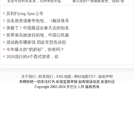
女星年轻时有多美，马伊琍虎牙超
春日里的一抹耀眼黄色，借助7套
宾利Flying Spur上市
当名画变成奢华包包，《戴珍珠耳
美极了！中国最适合春天去的知名
世界海岛旅游目的地，中国公民最
混动跑车哪家强 四款车型告诉您
今年爆火的“奶奶衫”，你有吗？
2020流行的4个西式穿搭，你
关于我们
-
联系我们
-
XML地图
-
网站地图
TXT
-
版权声明
本网拒绝一切非法行为 欢迎监督举报 如有错误信息 欢迎纠正
Copyright 2002-2024
梦想女人网
版权所有