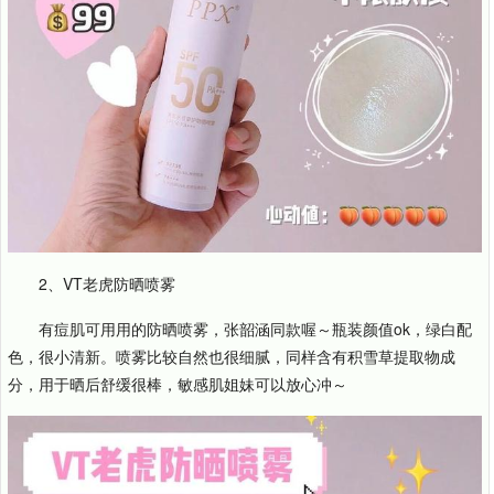
2、VT老虎防晒喷雾
有痘肌可用用的防晒喷雾，张韶涵同款喔～瓶装颜值ok，绿白配
色，很小清新。喷雾比较自然也很细腻，同样含有积雪草提取物成
分，用于晒后舒缓很棒，敏感肌姐妹可以放心冲～