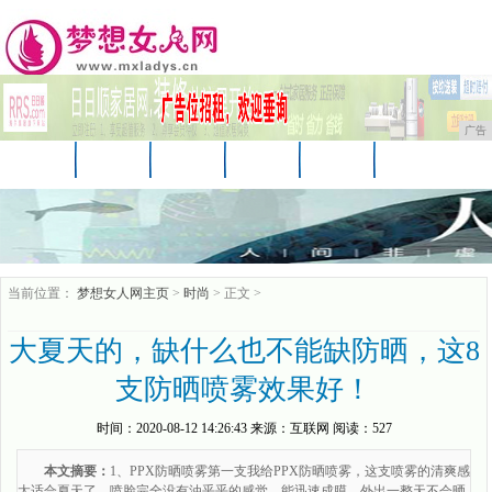
广告
首页
资讯
美妆
美容
服饰
母婴
生活
时尚
企业
游戏
商讯
当前位置：
梦想女人网主页
>
时尚
> 正文 >
大夏天的，缺什么也不能缺防晒，这8
支防晒喷雾效果好！
时间：
2020-08-12 14:26:43
来源：
互联网
阅读：527
本文摘要：
1、PPX防晒喷雾第一支我给PPX防晒喷雾，这支喷雾的清爽感
太适合夏天了，喷脸完全没有油乎乎的感觉，能迅速成膜。外出一整天不会晒