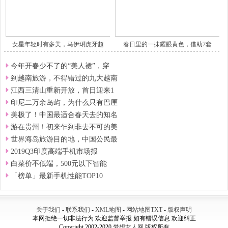
女星年轻时有多美，马伊琍虎牙超
春日里的一抹耀眼黄色，借助7套
今年开春少不了的“美人裙”，穿
到越南旅游，不得错过的九大越南
江西三清山重新开放，首日迎来1
印尼二万余岛屿，为什么只有巴厘
美极了！中国最适合春天去的知名
游在贵州！初来乍到非去不可的美
世界海岛旅游目的地，中国公民最
2019Q3印度高端手机市场报
白菜价不低端，500元以下智能
「榜单」最新手机性能TOP10
关于我们
-
联系我们
-
XML地图
-
网站地图
TXT
-
版权声明
本网拒绝一切非法行为 欢迎监督举报 如有错误信息 欢迎纠正
Copyright 2002-2020
梦想女人网
版权所有