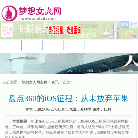
广告
首页
资讯
美妆
美容
服饰
母婴
生活
时尚
企业
游戏
商讯
当前位置：
梦想女人网主页
>
资讯
> 正文 >
盘点360的iOS征程：从未放弃苹果
时间：
2020-06-28 04:10:43
来源：
互联网
阅读：1534
本文摘要：
相比在Android上的风生水起，360在iOS上的经历就颇有些传
奇。三年前，苹果与360的恩怨还历历在目，曾有人认为360在iOS上将折戟沉
沙，未来也再难有起色。但纵然遭受了如此重大的打击，360依然没有放弃在