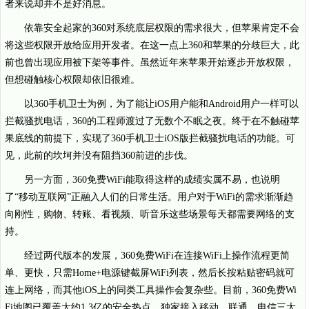
者来说却并不是好消息。
依靠安全起家的360对系统底层权限的需求很大，但苹果肯定不会
将这些权限开放给应用开发者。在这一点上360和苹果的分歧巨大，此
前也曾出现应用被下架等事件。虽然近年来苹果开始逐步开放权限，
但想碰触核心权限却依旧很难。
以360手机卫士为例，为了能让iOS用户能和Android用户一样可以
拦截骚扰电话，360的工程师渡过了无数个不眠之夜。终于在不触碰苹
果底线的前提下，实现了360手机卫士iOS版拦截骚扰电话的功能。可
见，此前的坎坷并没有阻挡360前进的步伐。
另一方面，360免费WiFi能取得这样的成绩实属不易，也说明
了“移动互联网”正融入人们的日常生活。用户对于WiFi的需求渐渐趋
向刚性，购物、转账、看视频、听音乐这些场景每天都需要网络的支
持。
经过两代版本的发展，360免费WiFi在连接WiFi上操作流程更简
单、更快，只需Home+电源键截屏WiFi列表，然后长按粘贴密码就可
连上网络，而其他iOS上的同类工具操作会复杂些。目前，360免费Wi
Fi地图已覆盖大约1.3亿的安全热点，独家接入移动、联通、电信三大