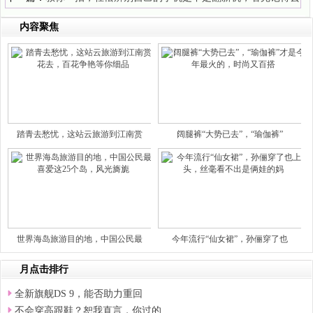
查一下
内容聚焦
踏青去愁忧，这站云旅游到江南赏
阔腿裤“大势已去”，“瑜伽裤”
世界海岛旅游目的地，中国公民最
今年流行“仙女裙”，孙俪穿了也
月点击排行
全新旗舰DS 9，能否助力重回
不会穿高跟鞋？恕我直言，你过的