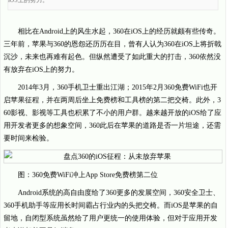
iOS上的努力。
相比在Android上的风生水起，360在iOS上的经历就颇有些传奇。
三年前，苹果与360的恩怨还历历在目，曾有人认为360在iOS上将折戟
沉沙，未来也再难有起色。但纵然遭受了如此重大的打击，360依然没
有放弃在iOS上的努力。
2014年3月，360手机卫士重出江湖；2015年2月360免费WiFi也开
启苹果征程，并在两周后坐上免费榜和工具榜的第二把交椅。此外，3
60影视、影视等工具也积累了不小的用户群。越来越开放的iOS给了应
用开发者更多的想象空间，360此后在苹果的道路是否一片坦途，还需
要时间来检验。
图：360免费WiFi冲上App Store免费榜第二位
Android系统的高自由度给了360更多的发展空间，360安全卫士、
360手机助手等应用长时间霸占行业内的头把交椅。而iOS是苹果的自
留地，自闭型系统虽然给了用户更统一的使用体验，但对于应用开发