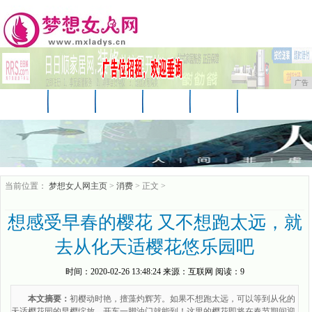
广告
首页
资讯
美妆
美容
服饰
母婴
生活
时尚
企业
游戏
商讯
当前位置：
梦想女人网主页
>
消费
> 正文 >
想感受早春的樱花 又不想跑太远，就
去从化天适樱花悠乐园吧
时间：
2020-02-26 13:48:24
来源：
互联网
阅读：9
本文摘要：
初樱动时艳，擅藻灼辉芳。如果不想跑太远，可以等到从化的
天适樱花园的早樱绽放，开车一脚油门就能到！这里的樱花即将在春节期间迎