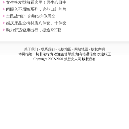
女生换发型前看这里！男生心目中
闭眼入不后悔系列，这些口红的牌
全民战“疫” 哈弗F5护你周全
婚庆床品全棉材质八件套、十件套
助力舒适健康出行，捷途X95获
关于我们
-
联系我们
-
老版地图
-
网站地图
-
版权声明
本网拒绝一切非法行为 欢迎监督举报 如有错误信息 欢迎纠正
Copyright 2002-2020
梦想女人网
版权所有