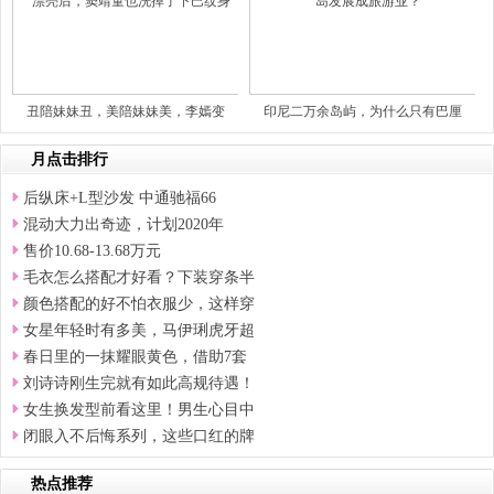
丑陪妹妹丑，美陪妹妹美，李嫣变
印尼二万余岛屿，为什么只有巴厘
月点击排行
后纵床+L型沙发 中通驰福66
混动大力出奇迹，计划2020年
售价10.68-13.68万元
毛衣怎么搭配才好看？下装穿条半
颜色搭配的好不怕衣服少，这样穿
女星年轻时有多美，马伊琍虎牙超
春日里的一抹耀眼黄色，借助7套
刘诗诗刚生完就有如此高规待遇！
女生换发型前看这里！男生心目中
闭眼入不后悔系列，这些口红的牌
热点推荐