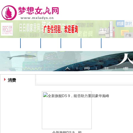
广告
首页
资讯
美妆
美容
服饰
母婴
生活
时尚
企业
游戏
商讯
消费
全新旗舰DS 9，能