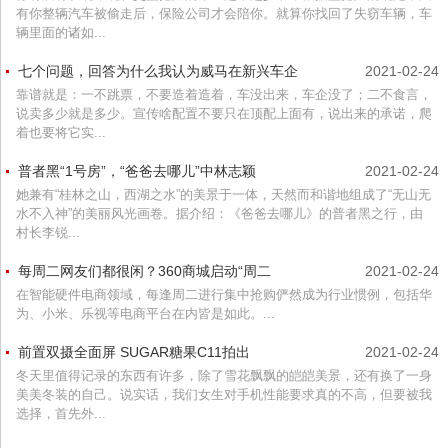
有你整辆汽车被偷走后，保险公司才会陪你。就算你找回了失窃车辆，车
辆里面的诸如...
七个问题，回答为什么我认为威马在新兴车企
2021-02-24
靠谱就是：一不跳票，不要造着造着，车没出来，车企没了；二不食言，
说卖多少就是多少。宣传啥配置不要只在顶配上面有，说出来的承诺，爬
着也要将它实...
普者黑“1号房”，“爸爸去哪儿”中林志颖
2021-02-24
她兼有“桂林之山，西湖之水”的美景于一体，天然而和谐地组成了“无山无
水不入神”的美丽风光画卷。据介绍：《爸爸去哪儿》的普者黑之行，由
村长李锐...
每周二网友们都很闲？360商城启动“周二
2021-02-24
在智能硬件电商领域，每逢周二进行集中抢购俨然成为行业惯例，包括华
为、小米、乐视等电商平台在内皆是如此。...
前置双摄全面屏 SUGAR糖果C11拍出
2021-02-24
冬天里值得记录的东西有许多，除了雪花飘飘的皑皑美景，还有换了一身
美美冬装的自己。说实话，我们女生对手机性能要求真的不高，但要被我
选择，首先外...