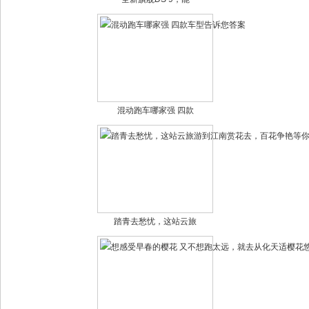
混动跑车哪家强 四款
踏青去愁忧，这站云旅