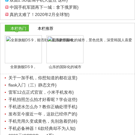
双面2.5D玻璃手机大盘点 这样}
中国手机军团再下一城：拿下俄罗斯}
真的太难了！2020年2月全球智}
本栏热门
本栏推荐
全新旗舰DS 9，
山东的国际化的城市
关于一加手机，你想知道的都在这里}
flask入门（三）静态文件}
雷军12点正式官宣，小米手机发布}
手机拍照怎么拍才好看呢？学会这些}
手机进水怎么办？教你正确处理手机}
发布至今接近一年，这款已经停产的}
手机壳用久变成黄色，先别急着扔掉}
手机必备神器！6款经典却不为人知}