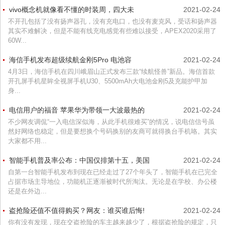
vivo概念机就像看不懂的时装周，四大未
2021-02-24
不开孔包括了没有扬声器孔，没有充电口，也没有麦克风，受话和扬声器
其实不难解决，但是不能有线充电感觉有些难以接受，APEX2020采用了
60W...
海信手机发布超级续航金刚5Pro 电池容
2021-02-24
4月3日，海信手机在四川峨眉山正式发布三款“续航怪兽”新品。海信首款
开孔屏手机星眸全视屏手机U30、5500mAh大电池金刚5及充能护甲加
身...
电信用户的福音 苹果华为带领一大波最热的
2021-02-24
不少网友调侃“一入电信深似海，从此手机很难买”的情况，说电信信号虽
然好网络也稳定，但是要想换个号码换别的友商可就得换台手机咯。其实
大家都不用...
智能手机普及率公布：中国仅排第十五，美国
2021-02-24
自第一台智能手机发布到现在已经走过了27个年头了，智能手机在已完全
占据市场主导地位，功能机正逐渐被时代所淘汰。无论是在学校、办公楼
还是在外边...
盗抢险还值不值得购买？网友：谁买谁后悔!
2021-02-24
你有没有发现，现在交盗抢险的车主越来越少了，根据盗抢险的规定，只