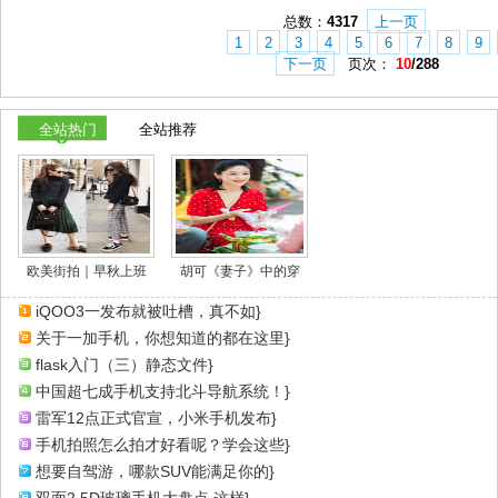
总数：
4317
上一页
1
2
3
4
5
6
7
8
9
下一页
页次：
10
/288
全站热门
全站推荐
欧美街拍｜早秋上班
胡可《妻子》中的穿
iQOO3一发布就被吐槽，真不如}
关于一加手机，你想知道的都在这里}
flask入门（三）静态文件}
中国超七成手机支持北斗导航系统！}
雷军12点正式官宣，小米手机发布}
手机拍照怎么拍才好看呢？学会这些}
想要自驾游，哪款SUV能满足你的}