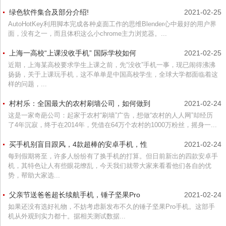
绿色软件集合及部分介绍!
2021-02-25
AutoHotKey利用脚本完成各种桌面工作的思维Blender心中最好的用户界
面，没有之一，而且体积这么小chrome主力浏览器。...
上海一高校“上课没收手机” 国际学校如何
2021-02-25
近期，上海某高校要求学生上课之前，先“没收”手机一事，现已闹得沸沸
扬扬，关于上课玩手机，这不单单是中国高校学生，全球大学都面临着这
样的问题，...
村村乐：全国最大的农村刷墙公司，如何做到
2021-02-24
这是一家奇葩公司：起家于农村“刷墙”广告，想做“农村的人人网”却经历
了4年沉寂，终于在2014年，凭借在64万个农村的1000万粉丝，摇身一...
买手机别盲目跟风，4款超棒的安卓手机，性
2021-02-24
每到假期将至，许多人纷纷有了换手机的打算。但日前新出的四款安卓手
机，其特色让人有些眼花缭乱，今天我们就带大家来看看他们各自的优
势，帮助大家选...
父亲节送爸爸超长续航手机，锤子坚果Pro
2021-02-24
如果还没有选好礼物，不妨考虑新发布不久的锤子坚果Pro手机。这部手
机从外观到实力都十。据相关测试数据...